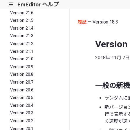
EmEditor ヘルプ
|||
Version 21.7
Version 21.6
Version 21.5
履歴
— Version 18.3
Version 21.4
Version 21.3
Version
Version 21.2
Version 21.1
2018年 11月 7日
Version 21.0
Version 20.9
Version 20.8
Version 20.7
一般の新機
Version 20.6
ランダムに
Version 20.5
Version 20.4
新バージョンは
Version 20.3
行で表示す
く速度が速
Version 20.2
Version 20.1