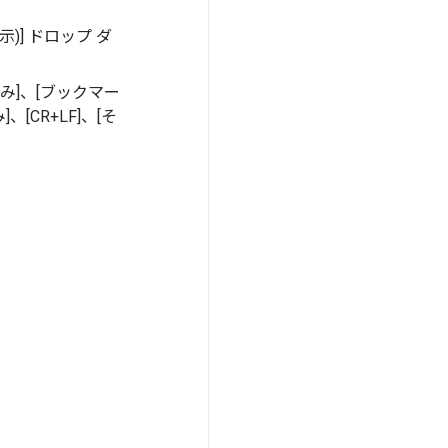
示)] ドロップ ダ
み]、[ブックマー
[CR+LF]、[そ