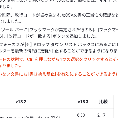
ルを使用しないで開いたファイルの検索、置換には、マルチ ス
ました。
を削除、改行コードが埋め込まれたCSV文書の正当性の確認な
化しました。
] ツール バーに [ブックマークが設定された行のみ]、[ブック
]、[改行コードが一致する] ボタンを追加しました。
ォーカスが [列] ドロップ ダウン リスト ボックスにある時に Ent
ルターを最新の情報に更新/中止することができるようになりま
ドの状態で、Ctrl を押しながら1つの選択をクリックすると
なりました。
いない文書にも [書き換え禁止] を有効にすることができるよう
v18.2
v18.3
比較
6.33
2.17