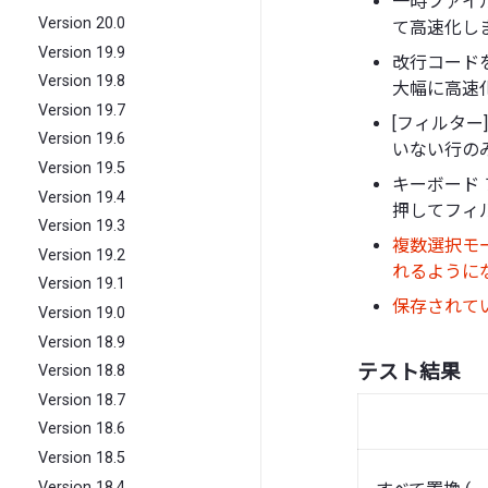
一時ファイ
Version 20.0
て高速化し
Version 19.9
改行コード
Version 19.8
大幅に高速
Version 19.7
[フィルター
Version 19.6
いない行のみ
Version 19.5
キーボード フ
Version 19.4
押してフィ
Version 19.3
複数選択モー
Version 19.2
れるように
Version 19.1
保存されて
Version 19.0
Version 18.9
テスト結果
Version 18.8
Version 18.7
Version 18.6
Version 18.5
Version 18.4