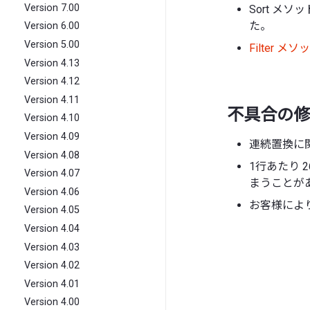
Version 7.00
Sort メソ
た。
Version 6.00
Version 5.00
Filter メソ
Version 4.13
Version 4.12
Version 4.11
不具合の修
Version 4.10
Version 4.09
連続置換に
Version 4.08
1行あたり 
Version 4.07
まうことがあ
Version 4.06
お客様によ
Version 4.05
Version 4.04
Version 4.03
Version 4.02
Version 4.01
Version 4.00