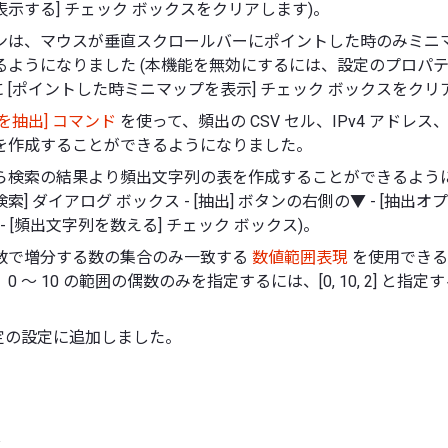
示する] チェック ボックスをクリアします)。
ンは、マウスが垂直スクロールバーにポイントした時のみミニ
るようになりました (本機能を無効にするには、設定のプロパ
 [ポイントした時ミニマップを表示] チェック ボックスをクリ
を抽出] コマンド
を使って、頻出の CSV セル、IPv4 アドレス、ま
を作成することができるようになりました。
ら検索の結果より頻出文字列の表を作成することができるようにな
索] ダイアログ ボックス - [抽出] ボタンの右側の▼ - [抽出オ
 - [頻出文字列を数える] チェック ボックス)。
数で増分する数の集合のみ一致する
数値範囲表現
を使用できる
0 ～ 10 の範囲の偶数のみを指定するには、[0, 10, 2] と指
既定の設定に追加しました。