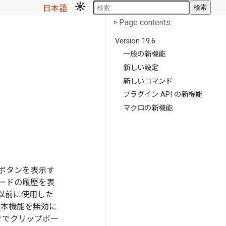
日本語
検索
Page contents
<
Page contents:
>
Version 19.6
一般の新機能
新しい設定
新しいコマンド
プラグイン API の新機能
マクロの新機能
] ボタンを表示す
ードの履歴を表
り、以前に使用した
(本機能を無効に
けでクリップボー