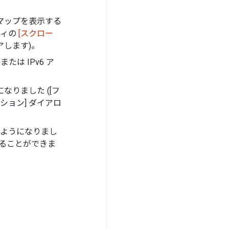
マップを表示する
ティの
[スクロー
アします)。
たは IPv6 ア
りました ([フ
プション] ダイアロ
ようになりまし
定することができま