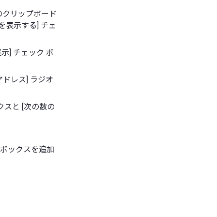
wsのクリップボード
を表示する] チェ
示] チェック ボ
6アドレス] ラジオ
クスと [次の数の
ト ボックスを追加