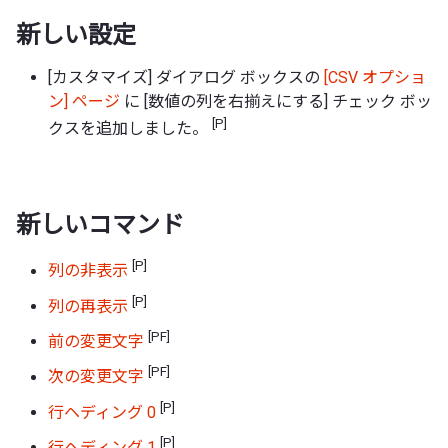
新しい設定
[カスタマイズ] ダイアログ ボックスの
[CSV オプショ
ン] ページ
に [数値の列を右揃えにする] チェック ボッ
[P]
クスを追加しました。
新しいコマンド
[P]
列の非表示
[P]
列の再表示
[PF]
前の変更文字
[PF]
次の変更文字
[P]
行ヘディング 0
[P]
行ヘディング 1