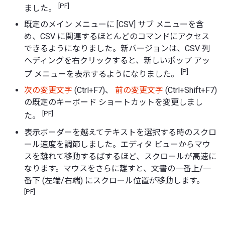
[PF]
ました。
既定のメイン メニューに [CSV] サブ メニューを含
め、CSV に関連するほとんどのコマンドにアクセス
できるようになりました。新バージョンは、CSV 列
ヘディングを右クリックすると、新しいポップ アッ
[P]
プ メニューを表示するようになりました。
次の変更文字
(Ctrl+F7)、
前の変更文字
(Ctrl+Shift+F7)
の既定のキーボード ショートカットを変更しまし
[PF]
た。
表示ボーダーを越えてテキストを選択する時のスクロ
ール速度を調節しました。エディタ ビューからマウ
スを離れて移動するばするほど、スクロールが高速に
なります。マウスをさらに離すと、文書の一番上/一
番下 (左端/右端) にスクロール位置が移動します。
[PF]