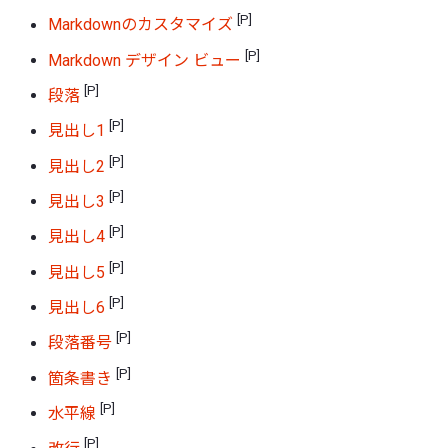
[P]
Markdownのカスタマイズ
[P]
Markdown デザイン ビュー
[P]
段落
[P]
見出し1
[P]
見出し2
[P]
見出し3
[P]
見出し4
[P]
見出し5
[P]
見出し6
[P]
段落番号
[P]
箇条書き
[P]
水平線
[P]