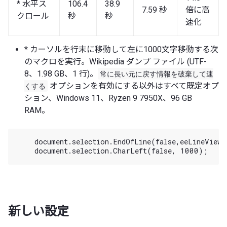
* 水平ス
106.4
38.9
7.59 秒
倍に高
クロール
秒
秒
速化
* カーソルを行末に移動して左に1000文字移動する次
のマクロを実行。Wikipedia ダンプ ファイル (UTF-
8、1.98 GB、1 行)。
常に長い元に戻す情報を破棄して速
くする
オプションを有効にする以外はすべて既定オプ
ション、Windows 11、Ryzen 9 7950X、96 GB
RAM。
    document.selection.EndOfLine(false,eeLineView);
新しい設定