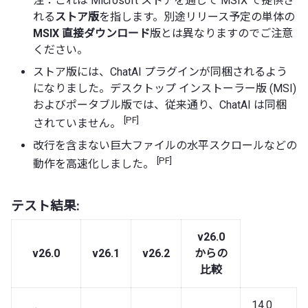
注：これは Microsoft ストアを通じて MSIX で提供さ
れる
ストア版
を指します。別途リリース予定の単体の
MSIX 直接ダウンロード
版とは異なりますのでご注意
ください。
ストア版には、ChatAI プラグインが同梱されるよう
になりました。デスクトップ インストーラー版 (MSI)
およびポータブル版では、従来通り、ChatAI は同梱
[PF]
されていません。
改行を含まない巨大ファイルの水平スクロールなどの
[PF]
動作を高速化しました。
テスト結果:
v26.0
v26.0
v26.1
v26.2
からの
比較
14.0