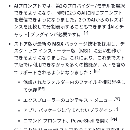
AIプロンプトでは、第2のプロバイダー/モデルを選択
できるようになり、同時に2つのAIに同じプロンプト
を送信できようになりました。2つのAIからのレスポ
ンスを比較して分割表示することもできます ([AIとチ
[P]
ャット] プラグインが必要です)。
ストア版が最新の
MSIX
パッケージ技術を採用し、デ
スクトップ インストーラー版（MSI）に近い動作が
できるようになりました。これにより、これまでスト
ア版では利用できなかった多くの機能が、以下を含め
[PF]
てサポートされるようになりました：
保護されたフォルダー内のファイルを権限昇格し
[PF]
て保存
[PF]
エクスプローラーのコンテキスト メニュー
[P]
アプリ パッケージに含まれないプラグイン
[PF]
コマンド プロンプト、PowerShell を開く