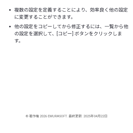
複数の設定を定義することにより、効率良く他の設定
に変更することができます。
他の設定をコピーしてから修正するには、一覧から他
の設定を選択して、[コピー] ボタンをクリックしま
す。
© 著作権 2026 EMURASOFT. 最終更新: 2025年04月22日