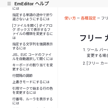
EmEditor ヘルプ
|||
メモ帳互換の日誌作成する
には
指定する単語の途中で折り
使い方
—
各種設定
— フ
返さないようにするには
[ファイルを開く] ダイアロ
グ ボックスで表示するフ
ァイルの種類を変更するに
フリー 
は
指定する文字列を強調表示
するには
ツール バ
JIS、EUC コードのファイ
変更する場
ルを自動選択して開くには
[フリー カ
キーボードの割り当てを変
更するには
行間隔の調節
上書きモードにするには
引用マークで始まる行の色
を変更するには
行番号、ルーラを表示する
には