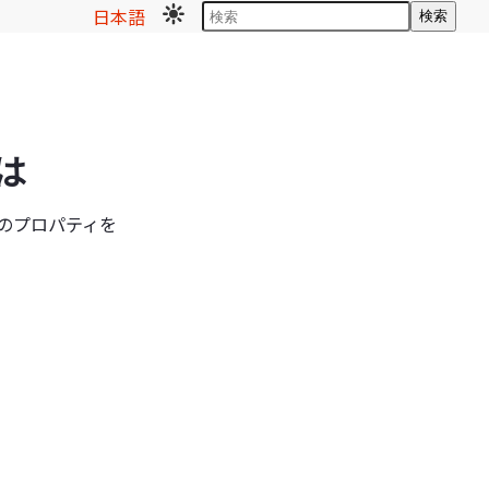
日本語
検索
は
てのプロパティを
。