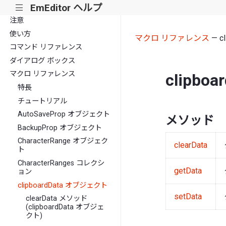
EmEditor ヘルプ
|||
注意
使い方
マクロ リファレンス
— c
コマンド リファレンス
ダイアログ ボックス
マクロ リファレンス
clipb
特長
チュートリアル
AutoSaveProp オブジェクト
メソッド
BackupProp オブジェクト
CharacterRange オブジェク
clearData
ト
CharacterRanges コレクシ
getData
ョン
clipboardData オブジェクト
setData
clearData メソッド
(clipboardData オブジェ
クト)