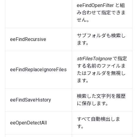
eeFindOpenFilter と組
み合わせて指定できま
せん。
サブフォルダも検索し
eeFindRecursive
ます。
strFilesToIgnore
で指定
する名前のファイルま
eeFindReplaceIgnoreFiles
たはフォルダを無視し
ます。
検索した文字列を履歴
eeFindSaveHistory
に保存します。
すべて自動検出しま
eeOpenDetectAll
す。