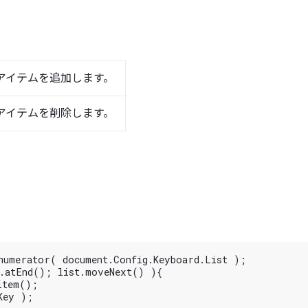
アイテムを追加します。
アイテムを削除します。
numerator( document.Config.Keyboard.List );

.atEnd(); list.moveNext() ){

tem();

ey );
