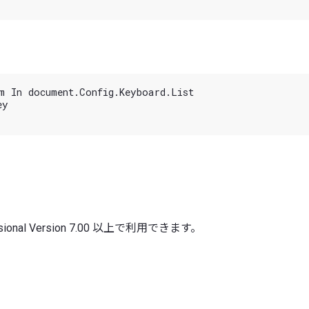
m In document.Config.Keyboard.List

y

essional Version 7.00 以上で利用できます。