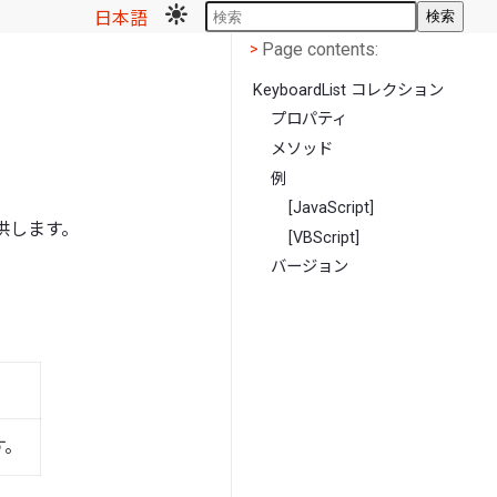
日本語
検索
Page contents
<
Page contents:
>
KeyboardList コレクション
プロパティ
メソッド
例
[JavaScript]
供します。
[VBScript]
バージョン
す。