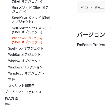
(Shell オブジェクト)
Run メソッド (Shell オブ
ジェクト)
SendKeys メソッド (Shell
オブジェクト)
SetFileAttributes メソッド
(Shell オブジェクト)
バージョン
Windows プロパティ
(Shell オブジェクト)
EmEditor Prof
SpellProp オブジェクト
WebBar オブジェクト
Window オブジェクト
Windows コレクション
WrapProp オブジェクト
定数
スクリプト指示子
プラグイン リファレンス
購入方法
履歴