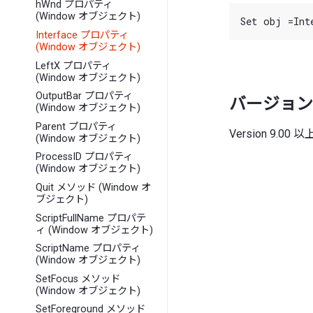
hWnd プロパティ
(Window オブジェクト)
Interface プロパティ
(Window オブジェクト)
LeftX プロパティ
(Window オブジェクト)
OutputBar プロパティ
バージョン
(Window オブジェクト)
Parent プロパティ
Version 9.0
(Window オブジェクト)
ProcessID プロパティ
(Window オブジェクト)
Quit メソッド (Window オ
ブジェクト)
ScriptFullName プロパテ
ィ (Window オブジェクト)
ScriptName プロパティ
(Window オブジェクト)
SetFocus メソッド
(Window オブジェクト)
SetForeground メソッド