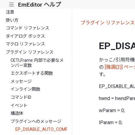
EmEditor ヘルプ
|||
注意
使い方
プラグイン リファレンス
コマンド リファレンス
ダイアログ ボックス
EP_DIS
マクロ リファレンス
プラグイン リファレンス
かっこ/引用符
CETLFrame 内部で必要なメ
ンバー変数
の
[強調(2)] ペ
エクスポートする関数
す。
メッセージ
EP_DISABLE_A
インライン関数
コマンドID
hwnd = hwndPare
イベント
wParam = 0;
構造体
プラグインへのメッセージ
lParam = 0;
EP_DISABLE_AUTO_COMPLETE