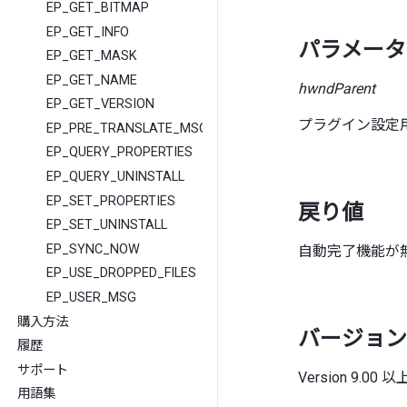
EP_GET_BITMAP
EP_GET_INFO
パラメータ
EP_GET_MASK
EP_GET_NAME
hwndParent
EP_GET_VERSION
プラグイン設定
EP_PRE_TRANSLATE_MSG
EP_QUERY_PROPERTIES
EP_QUERY_UNINSTALL
EP_SET_PROPERTIES
戻り値
EP_SET_UNINSTALL
EP_SYNC_NOW
自動完了機能が無効
EP_USE_DROPPED_FILES
EP_USER_MSG
購入方法
バージョン
履歴
サポート
Version 9.0
用語集