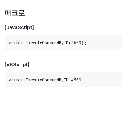
매크로
[JavaScript]
[VBScript]