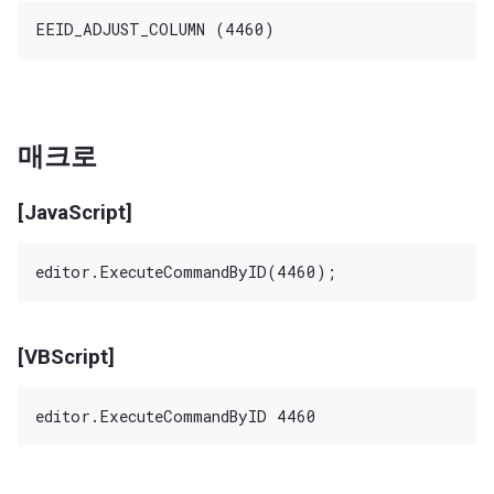
매크로
[JavaScript]
[VBScript]