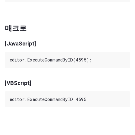
매크로
[JavaScript]
[VBScript]