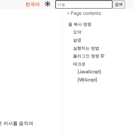
한국어
검색
Page contents
<
Page contents:
>
줄 복사 명령
요약
설명
실행하는 방법
플러그인 명령 ID
매크로
[JavaScript]
[VBScript]
로 커서를 움직여