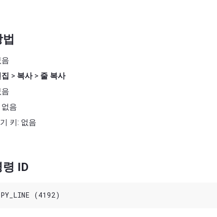
방법
없음
편집
>
복사
>
줄 복사
없음
 없음
기 키: 없음
령 ID