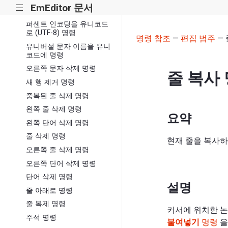
퍼센트 인코딩을 유니코드
EmEditor 문서
|||
로 (현재 인코딩) 명령
퍼센트 인코딩을 유니코드
로 (UTF-8) 명령
명령 참조
—
편집 범주
— 
유니버설 문자 이름을 유니
코드에 명령
오른쪽 문자 삭제 명령
줄 복사
새 행 제거 명령
중복된 줄 삭제 명령
왼쪽 줄 삭제 명령
요약
왼쪽 단어 삭제 명령
줄 삭제 명령
현재 줄을 복사하
오른쪽 줄 삭제 명령
오른쪽 단어 삭제 명령
단어 삭제 명령
설명
줄 아래로 명령
줄 복제 명령
커서에 위치한 논
주석 명령
붙여넣기
명령
을