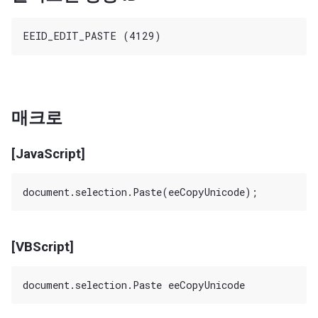
매크로
[JavaScript]
[VBScript]