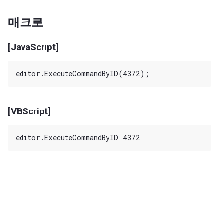
매크로
[JavaScript]
[VBScript]