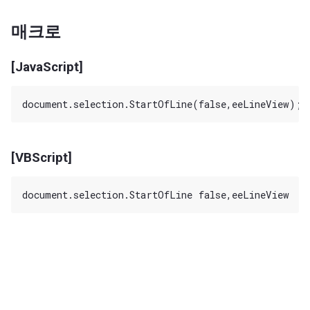
매크로
[JavaScript]
[VBScript]