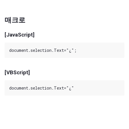
매크로
[JavaScript]
[VBScript]