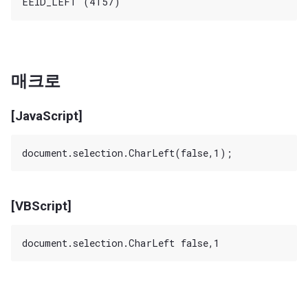
매크로
[JavaScript]
[VBScript]