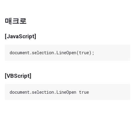
매크로
[JavaScript]
[VBScript]