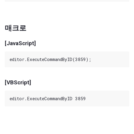
매크로
[JavaScript]
[VBScript]