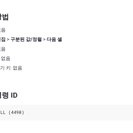
방법
없음
편집
>
구분된 값/정렬
>
다음 셀
없음
 없음
기 키: 없음
령 ID