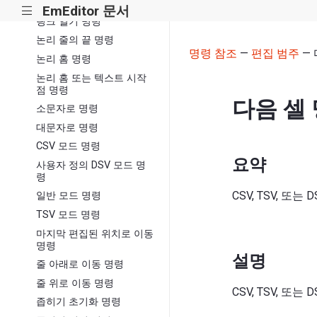
아래쪽에 줄 열기 명령
EmEditor 문서
|||
링크 열기 명령
논리 줄의 끝 명령
명령 참조
—
편집 범주
— 
논리 홈 명령
논리 홈 또는 텍스트 시작
점 명령
다음 셀
소문자로 명령
대문자로 명령
CSV 모드 명령
요약
사용자 정의 DSV 모드 명
령
CSV, TSV, 또
일반 모드 명령
TSV 모드 명령
마지막 편집된 위치로 이동
명령
설명
줄 아래로 이동 명령
줄 위로 이동 명령
CSV, TSV, 또
좁히기 초기화 명령