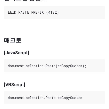
매크로
[JavaScript]
[VBScript]