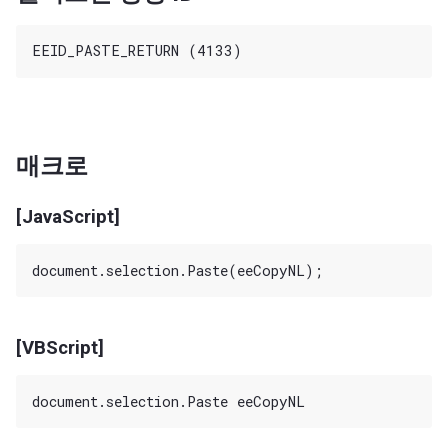
매크로
[JavaScript]
[VBScript]