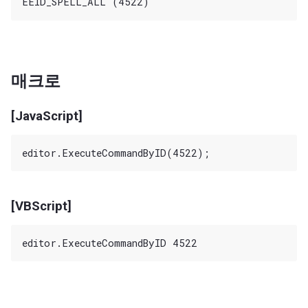
매크로
[JavaScript]
[VBScript]