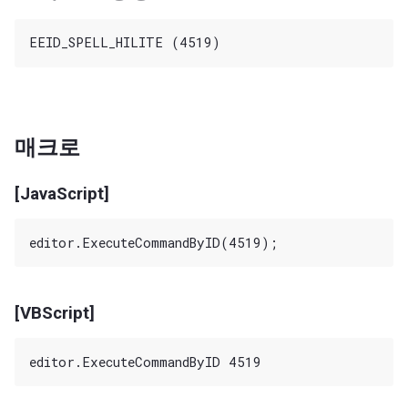
매크로
[JavaScript]
[VBScript]