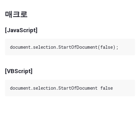
매크로
[JavaScript]
[VBScript]