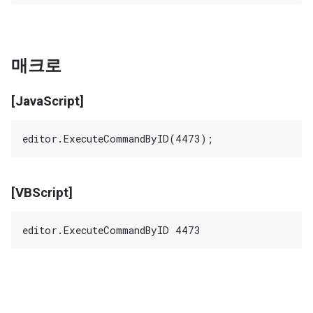
매크로
[JavaScript]
[VBScript]