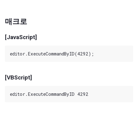
매크로
[JavaScript]
[VBScript]