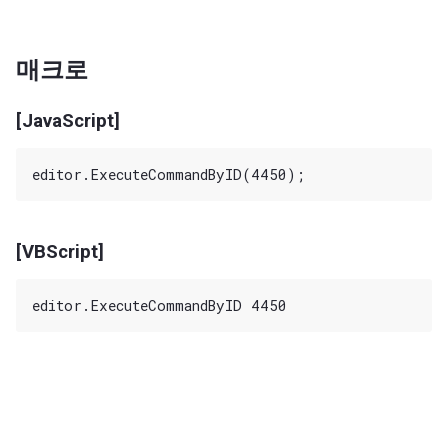
매크로
[JavaScript]
[VBScript]