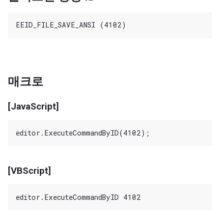
매크로
[JavaScript]
[VBScript]