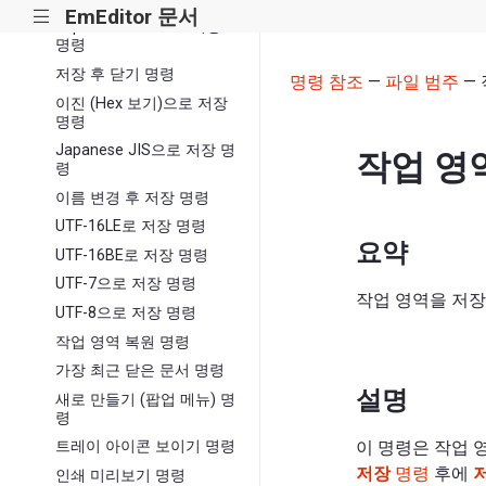
EmEditor 문서
|||
Japanese EUC으로 저장
명령
저장 후 닫기 명령
명령 참조
—
파일 범주
— 
이진 (Hex 보기)으로 저장
명령
Japanese JIS으로 저장 명
작업 영역
령
이름 변경 후 저장 명령
UTF-16LE로 저장 명령
요약
UTF-16BE로 저장 명령
UTF-7으로 저장 명령
작업 영역을 저장
UTF-8으로 저장 명령
작업 영역 복원 명령
가장 최근 닫은 문서 명령
설명
새로 만들기 (팝업 메뉴) 명
령
이 명령은 작업 
트레이 아이콘 보이기 명령
저장
명령
후에
인쇄 미리보기 명령