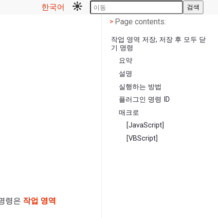
한국어
검색
Page contents
<
Page contents:
>
작업 영역 저장, 저장 후 모두 닫
기 명령
요약
설명
실행하는 방법
플러그인 명령 ID
매크로
[JavaScript]
[VBScript]
 명령은
작업 영역