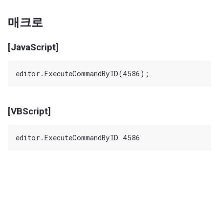
매크로
[JavaScript]
[VBScript]