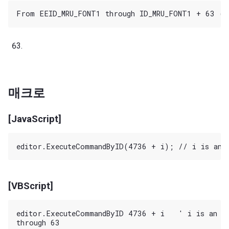
매크로
[JavaScript]
[VBScript]
editor.ExecuteCommandByID 4736 + i   ' i is an in