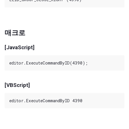
매크로
[JavaScript]
[VBScript]