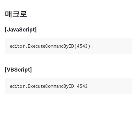
매크로
[JavaScript]
[VBScript]