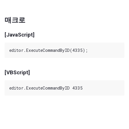
매크로
[JavaScript]
[VBScript]