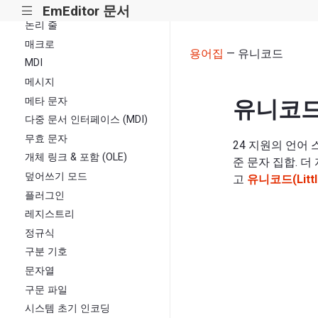
논리적 통합
EmEditor 문서
|||
논리 줄
매크로
용어집
— 유니코드
MDI
메시지
메타 문자
유니코
다중 문서 인터페이스 (MDI)
무효 문자
24 지원의 언어
개체 링크 & 포함 (OLE)
준 문자 집합. 
덮어쓰기 모드
고
유니코드(Little
플러그인
레지스트리
정규식
구분 기호
문자열
구문 파일
시스템 초기 인코딩