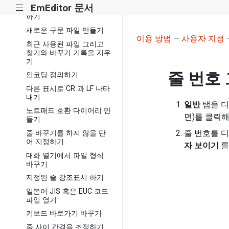
EmEditor 문서
|||
부드러운 스크롤링 활성화
하기
새로운 구문 파일 만들기
이용 방법
—
사용자 지정
최근 사용된 파일 그리고
찾기와 바꾸기 기록을 지우
기
줄 번호
인코딩 정의하기
다른 표시로 CR 과 LF 나타
내기
일반
탭을 
노트패드 호환 다이어리 만
면)를 클릭해
들기
줄 번호를 
줄 바꾸기를 하지 않을 단
어 지정하기
자 보이기
를
대화 열기에서 파일 형식
바꾸기
지정된 줄 강조표시 하기
일본어 JIS 혹은 EUC 코드
파일 열기
키보드 바로가기 바꾸기
줄 사이 간격을 조정하기