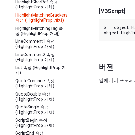
HighlightCharRef 속성
(HighlightProp 개체)
[VBScript]
HighlightMatchingBrackets
속성 (HighlightProp 개체)
b = object.Hi
HighlightMatchingTag 속
성 (HighlightProp 개체)
LineComment1 속성
(HighlightProp 개체)
LineComment2 속성
(HighlightProp 개체)
버전
List 속성 (HighlightProp 개
체)
엠에디터 프로페셔
QuoteContinue 속성
(HighlightProp 개체)
QuoteDouble 속성
(HighlightProp 개체)
QuoteSingle 속성
(HighlightProp 개체)
ScriptBegin 속성
(HighlightProp 개체)
ScriptEnd 속성