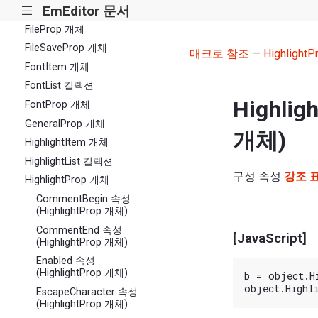
EmEditor 문서
FileNewProp 개체
|||
FileProp 개체
FileSaveProp 개체
매크로 참조
—
Highlight
FontItem 개체
FontList 컬렉션
Highlig
FontProp 개체
GeneralProp 개체
개체)
HighlightItem 개체
HighlightList 컬렉션
구성 속성
강조 표
HighlightProp 개체
CommentBegin 속성
(HighlightProp 개체)
CommentEnd 속성
[JavaScript]
(HighlightProp 개체)
Enabled 속성
(HighlightProp 개체)
b = object.Hi
EscapeCharacter 속성
(HighlightProp 개체)