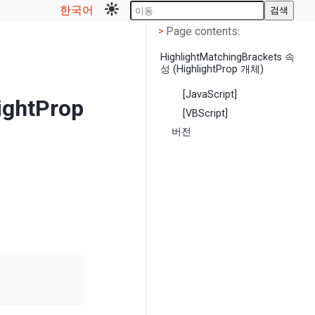
한국어
검색
Page contents
<
Page contents:
>
HighlightMatchingBrackets 속
성 (HighlightProp 개체)
[JavaScript]
ightProp
[VBScript]
버전