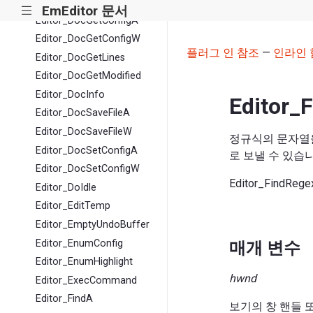
Editor_DevToView
EmEditor 문서
|||
Editor_DocGetConfigA
Editor_DocGetConfigW
플러그 인 참조
—
인라인 
Editor_DocGetLines
Editor_DocGetModified
Editor_DocInfo
Editor_
Editor_DocSaveFileA
Editor_DocSaveFileW
정규식의 문자열
Editor_DocSetConfigA
로 보낼 수 있습니
Editor_DocSetConfigW
Editor_FindRege
Editor_DoIdle
Editor_EditTemp
Editor_EmptyUndoBuffer
Editor_EnumConfig
매개 변수
Editor_EnumHighlight
hwnd
Editor_ExecCommand
Editor_FindA
보기의 창 핸들 또