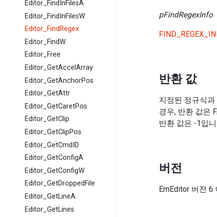
Editor_FindInFilesA
pFindRegexInfo
Editor_FindInFilesW
Editor_FindRegex
FIND_REGEX_I
Editor_FindW
Editor_Free
Editor_GetAccelArray
반환 값
Editor_GetAnchorPos
Editor_GetAttr
지정된 정규식과 
Editor_GetCaretPos
경우, 반환 값은
Editor_GetClip
반환 값은 -1입니
Editor_GetClipPos
Editor_GetCmdID
Editor_GetConfigA
버전
Editor_GetConfigW
Editor_GetDroppedFile
EmEditor 버전
Editor_GetLineA
Editor_GetLines