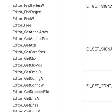
Editor_FindInFilesW
EI_GET_SIGN
Editor_FindRegex
Editor_FindW
Editor_Free
Editor_GetAccelArray
Editor_GetAnchorPos
Editor_GetAttr
EI_SET_SIGN
Editor_GetCaretPos
Editor_GetClip
Editor_GetClipPos
Editor_GetCmdID
Editor_GetConfigA
Editor_GetConfigW
EI_GET_FON
Editor_GetDroppedFile
Editor_GetLineA
Editor_GetLines
Editor_GetLineW