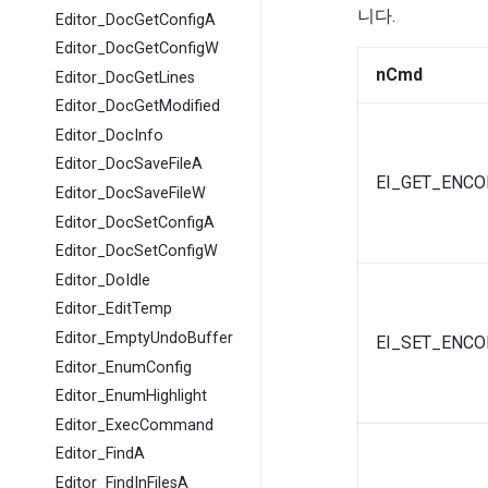
니다.
Editor_DocGetConfigA
Editor_DocGetConfigW
nCmd
Editor_DocGetLines
Editor_DocGetModified
Editor_DocInfo
Editor_DocSaveFileA
EI_GET_ENCO
Editor_DocSaveFileW
Editor_DocSetConfigA
Editor_DocSetConfigW
Editor_DoIdle
Editor_EditTemp
Editor_EmptyUndoBuffer
EI_SET_ENCO
Editor_EnumConfig
Editor_EnumHighlight
Editor_ExecCommand
Editor_FindA
Editor_FindInFilesA