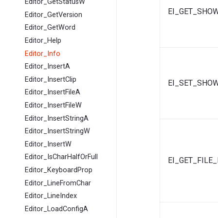
Editor_GetStatusW
EI_GET_SHO
Editor_GetVersion
Editor_GetWord
Editor_Help
Editor_Info
Editor_InsertA
Editor_InsertClip
EI_SET_SHO
Editor_InsertFileA
Editor_InsertFileW
Editor_InsertStringA
Editor_InsertStringW
Editor_InsertW
Editor_IsCharHalfOrFull
EI_GET_FILE
Editor_KeyboardProp
Editor_LineFromChar
Editor_LineIndex
Editor_LoadConfigA