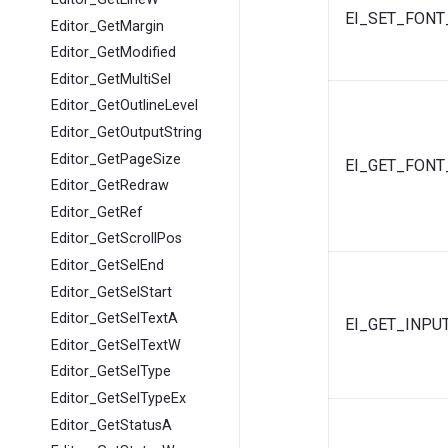
EI_SET_FON
Editor_GetMargin
Editor_GetModified
Editor_GetMultiSel
Editor_GetOutlineLevel
Editor_GetOutputString
Editor_GetPageSize
EI_GET_FONT
Editor_GetRedraw
Editor_GetRef
Editor_GetScrollPos
Editor_GetSelEnd
Editor_GetSelStart
Editor_GetSelTextA
EI_GET_INPU
Editor_GetSelTextW
Editor_GetSelType
Editor_GetSelTypeEx
Editor_GetStatusA