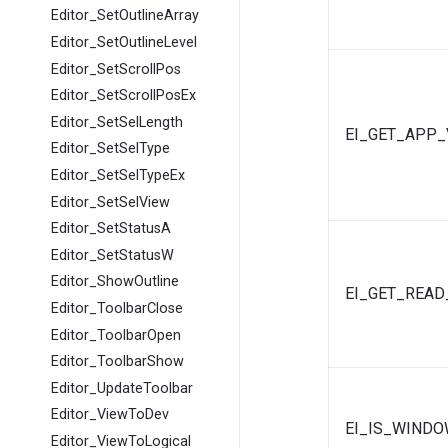
Editor_SetOutlineArray
Editor_SetOutlineLevel
Editor_SetScrollPos
Editor_SetScrollPosEx
Editor_SetSelLength
EI_GET_APP
Editor_SetSelType
Editor_SetSelTypeEx
Editor_SetSelView
Editor_SetStatusA
Editor_SetStatusW
Editor_ShowOutline
EI_GET_READ
Editor_ToolbarClose
Editor_ToolbarOpen
Editor_ToolbarShow
Editor_UpdateToolbar
Editor_ViewToDev
EI_IS_WIND
Editor_ViewToLogical