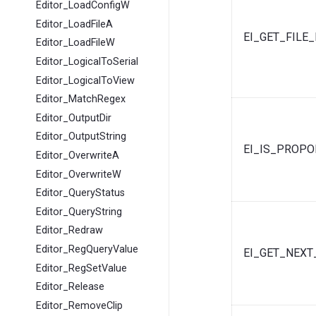
Editor_LoadConfigW
Editor_LoadFileA
EI_GET_FILE
Editor_LoadFileW
Editor_LogicalToSerial
Editor_LogicalToView
Editor_MatchRegex
Editor_OutputDir
Editor_OutputString
EI_IS_PROPO
Editor_OverwriteA
Editor_OverwriteW
Editor_QueryStatus
Editor_QueryString
Editor_Redraw
Editor_RegQueryValue
EI_GET_NEX
Editor_RegSetValue
Editor_Release
Editor_RemoveClip