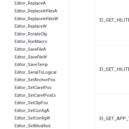
Editor_ReplaceA
Editor_ReplaceInFilesA
Editor_ReplaceInFilesW
EI_GET_HILIT
Editor_ReplaceW
Editor_RotateClip
Editor_RunMacro
Editor_SaveFileA
Editor_SaveFileW
Editor_SaveTemp
EI_SET_HILIT
Editor_SerialToLogical
Editor_SetAnchorPos
Editor_SetCaretPos
Editor_SetCaretPosEx
Editor_SetClipPos
Editor_SetConfigA
EI_GET_APP_
Editor_SetConfigW
Editor_SetModified