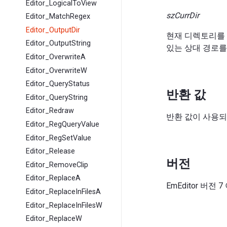
Editor_LogicalToView
szCurrDir
Editor_MatchRegex
Editor_OutputDir
현재 디렉토리를 
Editor_OutputString
있는 상대 경로를
Editor_OverwriteA
Editor_OverwriteW
Editor_QueryStatus
반환 값
Editor_QueryString
Editor_Redraw
반환 값이 사용되
Editor_RegQueryValue
Editor_RegSetValue
Editor_Release
버전
Editor_RemoveClip
Editor_ReplaceA
EmEditor 버전
Editor_ReplaceInFilesA
Editor_ReplaceInFilesW
Editor_ReplaceW