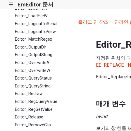
Editor_LoadConfigW
EmEditor 문서
|||
Editor_LoadFileA
Editor_LoadFileW
플러그 인 참조
—
인라인 
Editor_LogicalToSerial
Editor_LogicalToView
Editor_MatchRegex
Editor_
Editor_OutputDir
Editor_OutputString
지정된 위치의 다
Editor_OverwriteA
EE_REPLACE_I
Editor_OverwriteW
Editor_ReplaceI
Editor_QueryStatus
Editor_QueryString
Editor_Redraw
Editor_RegQueryValue
매개 변수
Editor_RegSetValue
hwnd
Editor_Release
Editor_RemoveClip
보기의 창 핸들 또