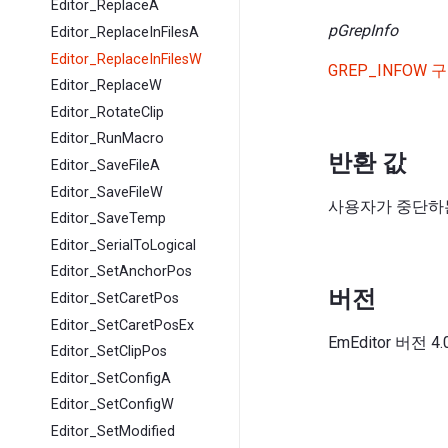
Editor_ReplaceA
pGrepInfo
Editor_ReplaceInFilesA
Editor_ReplaceInFilesW
GREP_INFOW 
Editor_ReplaceW
Editor_RotateClip
Editor_RunMacro
반환 값
Editor_SaveFileA
Editor_SaveFileW
사용자가 중단하는 
Editor_SaveTemp
Editor_SerialToLogical
Editor_SetAnchorPos
버전
Editor_SetCaretPos
Editor_SetCaretPosEx
EmEditor 버전
Editor_SetClipPos
Editor_SetConfigA
Editor_SetConfigW
Editor_SetModified