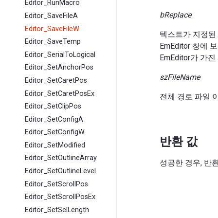
Editor_RunMacro
bReplace
Editor_SaveFileA
Editor_SaveFileW
텍스트가 지정된 이
Editor_SaveTemp
EmEditor 창
Editor_SerialToLogical
EmEditor가 
Editor_SetAnchorPos
szFileName
Editor_SetCaretPos
Editor_SetCaretPosEx
전체 경로 파일 
Editor_SetClipPos
Editor_SetConfigA
Editor_SetConfigW
반환 값
Editor_SetModified
Editor_SetOutlineArray
성공한 경우, 반환
Editor_SetOutlineLevel
Editor_SetScrollPos
Editor_SetScrollPosEx
Editor_SetSelLength