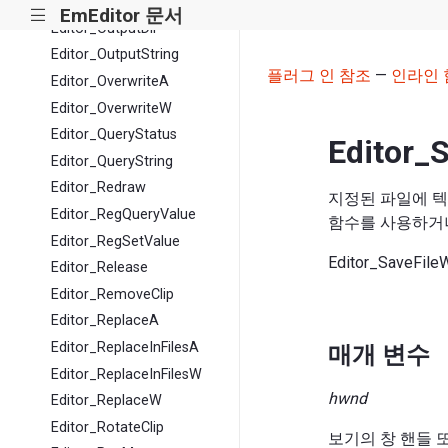
Editor_MatchRegex
EmEditor 문서
|||
Editor_OutputDir
Editor_OutputString
플러그 인 참조
—
인라인 
Editor_OverwriteA
Editor_OverwriteW
Editor_QueryStatus
Editor_
Editor_QueryString
Editor_Redraw
지정된 파일에 텍
Editor_RegQueryValue
함수를 사용하
Editor_RegSetValue
Editor_SaveFile
Editor_Release
Editor_RemoveClip
Editor_ReplaceA
Editor_ReplaceInFilesA
매개 변수
Editor_ReplaceInFilesW
hwnd
Editor_ReplaceW
Editor_RotateClip
보기의 창 핸들 또