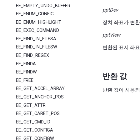
EE_EMPTY_UNDO_BUFFER
pptDev
EE_ENUM_CONFIG
장치 좌표가 변
EE_ENUM_HIGHLIGHT
EE_EXEC_COMMAND
pptView
EE_FIND_IN_FILESA
변환된 표시 좌표
EE_FIND_IN_FILESW
EE_FIND_REGEX
EE_FINDA
EE_FINDW
반환 값
EE_FREE
EE_GET_ACCEL_ARRAY
반환 값이 사용되
EE_GET_ANCHOR_POS
EE_GET_ATTR
EE_GET_CARET_POS
EE_GET_CMD_ID
EE_GET_CONFIGA
EE_GET_CONFIGW