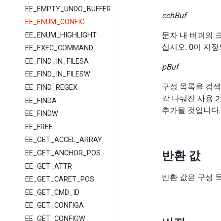
EE_EMPTY_UNDO_BUFFER
cchBuf
EE_ENUM_CONFIG
문자 내 버퍼의 
EE_ENUM_HIGHLIGHT
십시오. 0이 지
EE_EXEC_COMMAND
EE_FIND_IN_FILESA
pBuf
EE_FIND_IN_FILESW
구성 목록을 검색
EE_FIND_REGEX
각 나눠진 사용 
EE_FINDA
추가될 것입니다. 
EE_FINDW
EE_FREE
EE_GET_ACCEL_ARRAY
반환 값
EE_GET_ANCHOR_POS
EE_GET_ATTR
반환 값은 구성 
EE_GET_CARET_POS
EE_GET_CMD_ID
EE_GET_CONFIGA
EE_GET_CONFIGW